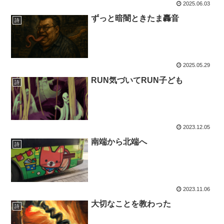
2025.06.03
ずっと暗闇ときたま轟音
詩
2025.05.29
RUN気づいてRUN子ども
詩
2023.12.05
南端から北端へ
詩
2023.11.06
大切なことを教わった
詩