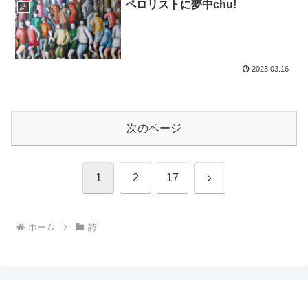
ペロリストに夢中chu!
詩
2023.03.16
次のページ
次
1
2
17
へ
ホーム
詩