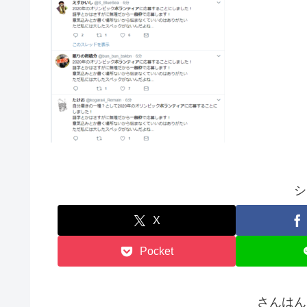
シ
X
Pocket
さんはん