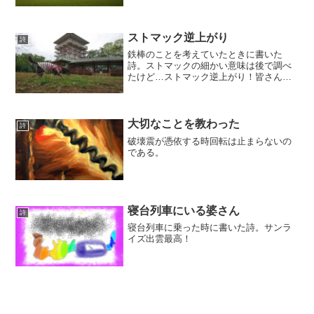
ストマック逆上がり
詩
鉄棒のことを考えていたときに書いた
詩。ストマックの細かい意味は後で調べ
たけど…ストマック逆上がり！皆さんは
逆上がりできますか？私は順手で棒を持
たないと回転できません。
大切なことを教わった
詩
破壊震が憑依する時回転は止まらないの
である。
寝台列車にいる婆さん
詩
寝台列車に乗った時に書いた詩。サンラ
イズ出雲最高！