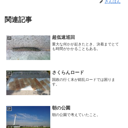
さんはん
関連記事
超低速巡回
詩
重大な何かが起きたとき、決着までとて
も時間がかかることもある。
さくらんロード
詩
国政の行く末が錯乱ロードでは困りま
す。
朝の公園
詩
朝の公園で考えていたこと。