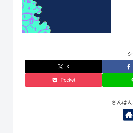
シ
X
Pocket
さんはん