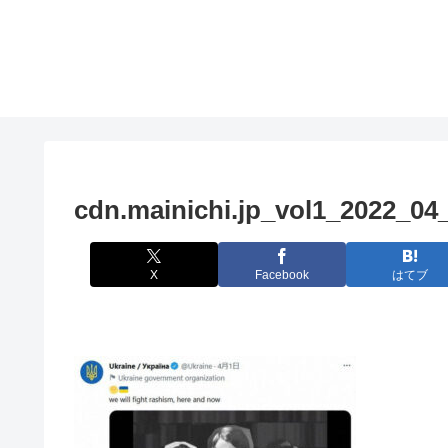
cdn.mainichi.jp_vol1_2022_0
X
Facebook
はてブ