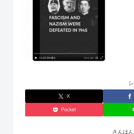
シ
X
Pocket
さんはん