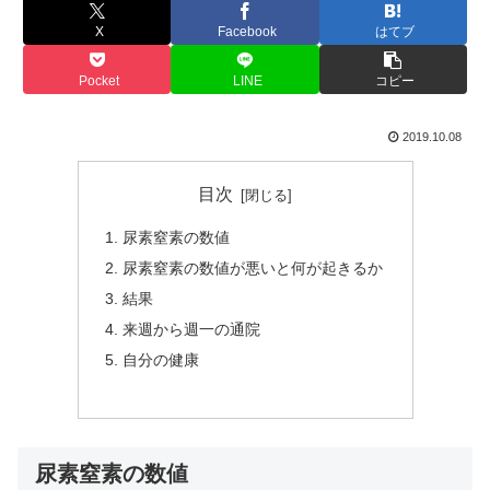
X
Facebook
はてブ
Pocket
LINE
コピー
2019.10.08
目次
尿素窒素の数値
尿素窒素の数値が悪いと何が起きるか
結果
来週から週一の通院
自分の健康
尿素窒素の数値