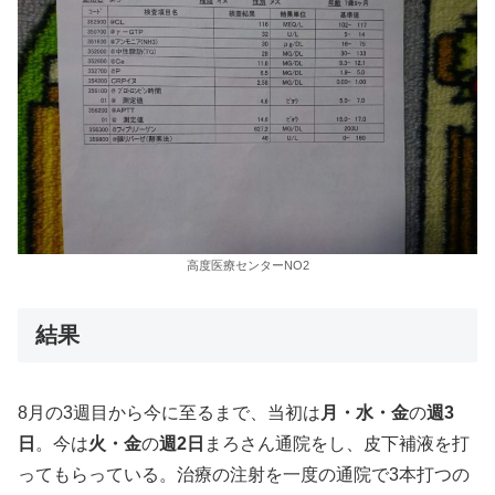
高度医療センターNO2
結果
8月の3週目から今に至るまで、当初は
月・水・金
の
週3
日
。今は
火・金
の
週2日
まろさん通院をし、皮下補液を打
ってもらっている。治療の注射を一度の通院で3本打つの