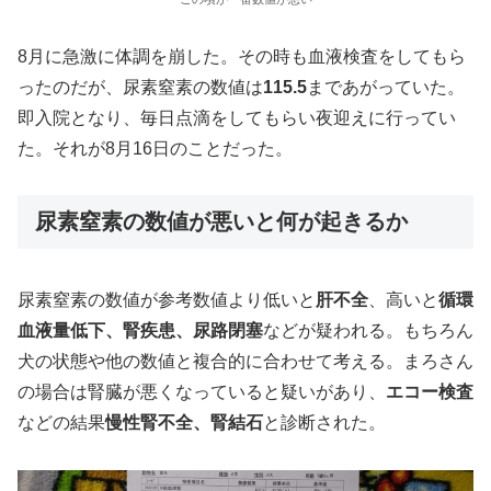
8月に急激に体調を崩した。その時も血液検査をしてもら
ったのだが、尿素窒素の数値は
115.5
まであがっていた。
即入院となり、毎日点滴をしてもらい夜迎えに行ってい
た。それが8月16日のことだった。
尿素窒素の数値が悪いと何が起きるか
尿素窒素の数値が参考数値より低いと
肝不全
、高いと
循環
血液量低下、腎疾患、尿路閉塞
などが疑われる。もちろん
犬の状態や他の数値と複合的に合わせて考える。まろさん
の場合は腎臓が悪くなっていると疑いがあり、
エコー検査
などの結果
慢性腎不全、腎結石
と診断された。