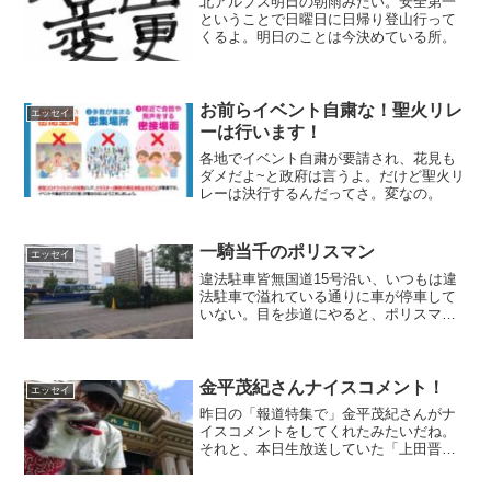
北アルプス明日の朝雨みたい。安全第一
議員ではないですか！さんはんが自由に
ということで日曜日に日帰り登山行って
言いたい放題書いたよ。
くるよ。明日のことは今決めている所。
お前らイベント自粛な！聖火リレ
エッセイ
ーは行います！
各地でイベント自粛が要請され、花見も
ダメだよ~と政府は言うよ。だけど聖火リ
レーは決行するんだってさ。変なの。
一騎当千のポリスマン
エッセイ
違法駐車皆無国道15号沿い、いつもは違
法駐車で溢れている通りに車が停車して
いない。目を歩道にやると、ポリスマン
が仁王立ちしながら新川橋交差点を見つ
めていた。「主に何を取り締まっている
のですか？」と聞くと、新川橋交差点で
のUターンを主に見てい...
金平茂紀さんナイスコメント！
エッセイ
昨日の「報道特集で」金平茂紀さんがナ
イスコメントをしてくれたみたいだね。
それと、本日生放送していた「上田晋也
のニュースな国民会議」について。