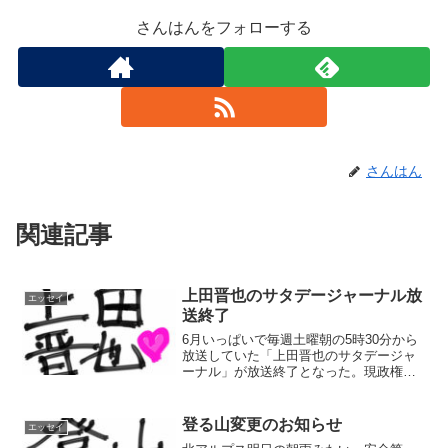
さんはんをフォローする
さんはん
関連記事
上田晋也のサタデージャーナル放
エッセイ
送終了
6月いっぱいで毎週土曜朝の5時30分から
放送していた「上田晋也のサタデージャ
ーナル」が放送終了となった。現政権に
対する厳しい放送姿勢がいけなかったの
か？7月に番組改編とは中々珍しいことも
あるもんだ。後番組のMCを務める女子ア
登る山変更のお知らせ
エッセイ
ナの父は…なんと田村憲久自民党衆議院