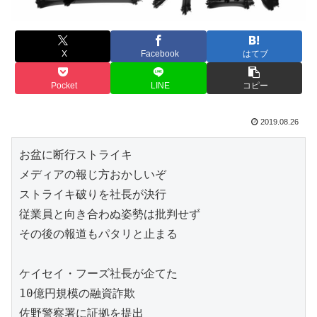
X
Facebook
はてブ
Pocket
LINE
コピー
2019.08.26
お盆に断行ストライキ
メディアの報じ方おかしいぞ
ストライキ破りを社長が決行
従業員と向き合わぬ姿勢は批判せず
その後の報道もパタリと止まる
ケイセイ・フーズ社長が企てた
10億円規模の融資詐欺
佐野警察署に証拠を提出