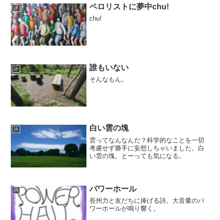
ペロリストに夢中chu!
詩
chu!
誰もいない
詩
そんなもん。
白い雲の塊
詩
雲ってなんなんだ？科学的なことを一切
考慮せず勝手に妄想しちゃいました。白
い雲の塊。とーっても気になる。
パワーホール
詩
長州力と友だちに捧げる詩。大音量のパ
ワーホールが鳴り響く。