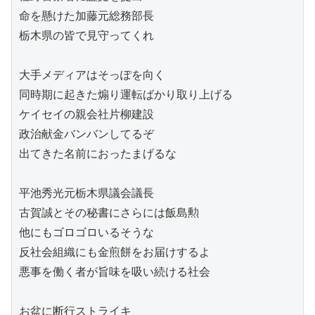
命を懸けた加藤元総務部長
栃木県の皆で見守ってくれ
大手メディアはそっぽを向く
同時期に起きた煽り運転ばかり取り上げる
ケイセイの親会社片柳建設
政治献金バンバンしてるぞ
出てきた名前におったまげるな
平池秀光元栃木県議会議長
古賀誠とその秘書にさらには飯島勲
他にもゴロゴロいるそうな
反社会組織にも金煎餅をお届けするよ
悪事を働く者が旨味を吸い続ける社会
お盆に断行ストライキ