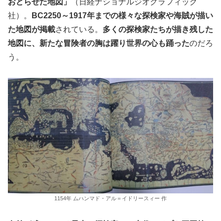
おどらせた地図」
（日経ナショナルジオグラフィック
社）。
BC2250～1917年までの様々な探検家や海賊が描い
た地図が掲載
されている。
多くの探検家たちが描き残した
地図に、新たな冒険者の胸は躍り世界の心も踊った
のだろ
う。
1154年 ムハンマド・アル＝イドリースィー 作