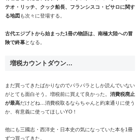
テオ・リッチ、クック船長、フランシスコ・ピサロに関す
る地図
も次々に登場する。
古代エジプトから始まった1冊の物語は、南極大陸への冒
険で終幕
となる。
増税カウントダウン…
まだ買ってきたばかりなのでパラパラとしか読んでいない
がとても面白そう。増税前に買えて良かった。
消費税廃止
が最高
だけどね…消費税取るならちゃんと約束通りに使う
か、有意義に使ってほしいYO！
他にも三國志・西洋史・日本史の気になっていた本を1冊
ずつ買ってきた。