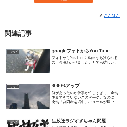
さんはん
関連記事
googleフォトからYou Tube
エッセイ
フォトからYouTubeに動画をあげられる
の、今頃わかりました。とても嬉しい。
3000%アップ
エッセイ
何があったのか仕事が忙しすぎて、全然
更新できていないこのページ。なのに、
突然「訪問者急増中」のメールが届い
た。Googleアナリティクスを見ると、
「こんばんは芝本力です」にたくさん人
が訪れていることがわかった。良いこと
よ。とんでもない教員が...
生放送ラグすぎちゃん問題
エッセイ