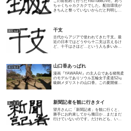
この前初めて行ったYouTubeLIVE。めっ
ちゃくちゃカクカクでした。配信環境が
きちんと整っていないからだと判明しま
した。きちんと整えて再開します。お見
苦しく、お聞き苦しい中見てくれてあり
がとうございます！
干支
エッセイ
古代からアジアで使われてきた干支。最
近の日本ではどうやら十二支は言えるけ
ど、十干はさほど…という人も多いみた
いです。とても簡潔に述べた干支入門記
事だと思ってください。1度覚えちゃった
ら簡単だよ。興味出てきたら色々調べて
みましょう。
山口香あっぱれ
エッセイ
漫画『YAWARA!』の主人公である猪熊柔
のモデルでありソウル五輪女子柔道52㎏
級銅メダリストの山口香。この夏開催予
定の東京五輪に対し、ド正論を言ってく
れた！JOC理事の立場でよく言ってくれ
た。JOCの面々はきちんと聞いておくよ
うに。
新聞記者を観に行きタイ
エッセイ
望月さんに「新聞記者」を観に行くと、
勝手にお約束してから幾日か…まだまだ
行けていないのです。だけれども、いよ
いよ観に行こうかと思案中。日記のよう
なものです。