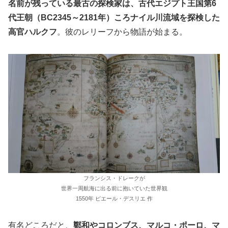
名前が残っている最古の探検家は、古代エジプト王国第6
代王朝（BC2345～2181年）ころナイル川流域を探検した
高官ハルクフ
。彼のレリーフから物語が始まる。
フランシス・ドレークが
世界一周航海に出る前に抱いていた世界観
1550年 ピエール・デスリエ 作
有名どころだと、
鄭和やコロンブス、マルコ・ポーロ、マ