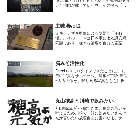
BC2250～1917年までの様々な探検家が描
いた地図が載っている本。その名も「世
界をおどらせた地図」と～っても楽しそ
うですね！
主戦場vol.2
エッセイ
ミキ・デザキ監督による話題作「主戦
場」。そのテーマは日本軍による慰安婦
問題であり、様々な論客が自分の言葉で
語っている。映画の中では教科書から慰
安婦の文字が削除されていることを指
摘。主戦場vol.2では教科書問題を中心
に、さんはんが言いたい放題自由に書い
脳みそ活性化
エッセイ
たよ。
Facebookにログインできたことにより、
昔の写真をサルベージ。島根~京都~奈良
~大阪の旅を、限りある写真とともに振り
返っていくシリーズの1発目です。
丸山穂高と川崎で飲みたい
エッセイ
丸山穂高の心を癒すため、穂高の願いを
叶えるため川崎で一緒に飲みたいさんは
んが言いたい放題自由に書いたよ。テレ
ビの報道に対しても言いたい放題。どう
でもいいこと放送しすぎちゃん。