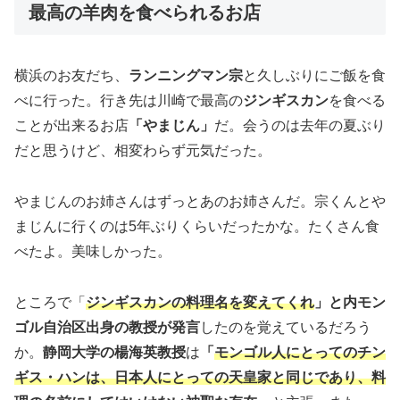
最高の羊肉を食べられるお店
横浜のお友だち、
ランニングマン宗
と久しぶりにご飯を食
べに行った。行き先は川崎で最高の
ジンギスカン
を食べる
ことが出来るお店
「やまじん」
だ。会うのは去年の夏ぶり
だと思うけど、相変わらず元気だった。
やまじんのお姉さんはずっとあのお姉さんだ。宗くんとや
まじんに行くのは5年ぶりくらいだったかな。たくさん食
べたよ。美味しかった。
ところで「
ジンギスカンの料理名を変えてくれ
」と内モン
ゴル自治区出身の教授が発言
したのを覚えているだろう
か。
静岡大学の楊海英教授
は
「
モンゴル人にとってのチン
ギス・ハンは、日本人にとっての天皇家と同じであり、料