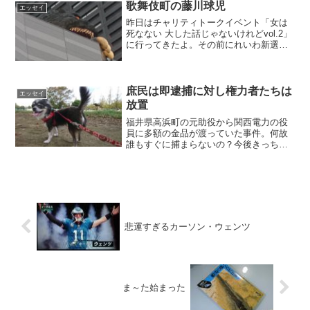
歌舞伎町の藤川球児
エッセイ
昨日はチャリティトークイベント「女は
死なない 大した話じゃないけれどvol.2」
に行ってきたよ。その前にれいわ新選組
の三井よしふみさんの街宣を聞いて、歌
舞伎町にも行ったよ。歌舞伎町の入り口
に設置してあるスピーカーからの注意喚
起が面白くて撮影してきたよ。聞いたこ
庶民は即逮捕に対し権力者たちは
エッセイ
とのない方は聞いてみてください。
放置
福井県高浜町の元助役から関西電力の役
員に多額の金品が渡っていた事件。何故
誰もすぐに捕まらないの？今後きっちり
逮捕されるの？3億円盗んだ青年も同じ言
い訳使っちゃえよ。「一時的に保管して
いただけ、返す意思はあった」と
ね！！！
悲運すぎるカーソン・ウェンツ
ま～た始まった