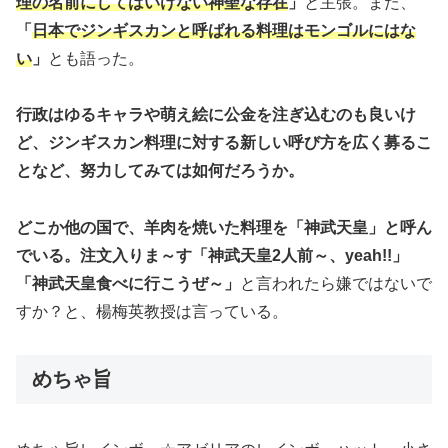
理の名前にしてはいけない神聖な存在
」
と主張。また、
「
日本でジンギスカンと呼ばれる料理はモンゴルにはな
い
」
とも語った。
行政はゆるキャラや萌え絵に公金を注ぎ込むのも良いけ
ど、ジンギスカン料理に対する新しい呼び方を広く募るこ
となど、努力してみては如何だろうか。
どこか他の国で、羊肉を焼いた料理を「神武天皇」と呼ん
でいる。注文入りま～す「神武天皇2人前～、yeah!!」
「神武天皇食べに行こうぜ～」
と言われたら嫌ではないで
すか？と、楊梅英教授は言っている。
めちゃ旨