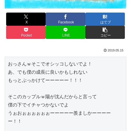
X
Facebook
はてブ
Pocket
LINE
コピー
2019.05.15
おっさんｗそこでオシッコしないでよ！
あ、でも僕の成長に良いかもしれない
もっとぶっかけてーーーーー！！！
そこのカップルｗ陽が沈んだからと言って
僕の下でイチャつかないでよ
うぉおぉぉぉぉぉぉーーーーー羨ましかーーーー
ー！！