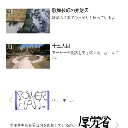
と私はチンギス・カンのことを考えるの
であった。テムジンとはチンギス・カン
の幼名なのだ。
歌舞伎町の弁財天
詩
雑踏の片隅でひっそりと座っているよ。
十三人目
詩
アーサー王物語を受け継ぐ地…な～んて
ね。
パワーホール
労働基準監督署は何を監督しているのか