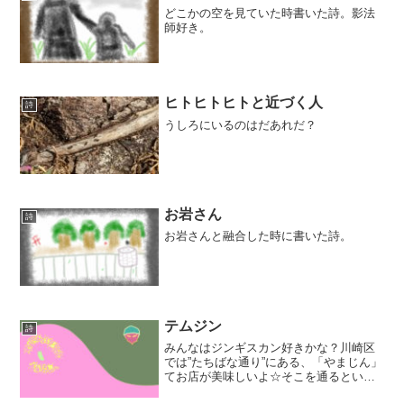
どこかの空を見ていた時書いた詩。影法
師好き。
ヒトヒトヒトと近づく人
詩
うしろにいるのはだあれだ？
お岩さん
詩
お岩さんと融合した時に書いた詩。
テムジン
詩
みんなはジンギスカン好きかな？川崎区
では”たちばな通り”にある、「やまじん」
てお店が美味しいよ☆そこを通るといつ
もジンギスカンの歌が流れている。する