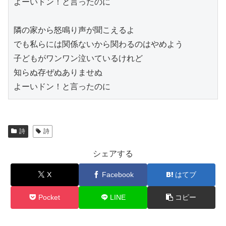
よーいドン！と言ったのに

隣の家から怒鳴り声が聞こえるよ

でも私らには関係ないから関わるのはやめよう

子どもがワンワン泣いているけれど

知らぬ存ぜぬありませぬ

よーいドン！と言ったのに
詩
詩
シェアする
X
Facebook
はてブ
Pocket
LINE
コピー