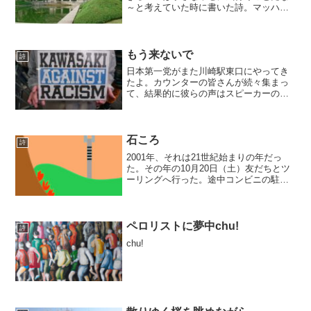
～と考えていた時に書いた詩。マッハチ
ョップでGO!!
もう来ないで
詩
日本第一党がまた川崎駅東口にやってき
たよ。カウンターの皆さんが続々集まっ
て、結果的に彼らの声はスピーカーの中
に押し込められてしまうのであった。あ
りがとうございました！
石ころ
詩
2001年、それは21世紀始まりの年だっ
た。その年の10月20日（土）友だちとツ
ーリングへ行った。途中コンビニの駐車
場で一休みしていたとき、歩いてきた人
の足に石ころが当たり、石ころはそのま
ま排水溝へ。
ペロリストに夢中chu!
詩
chu!