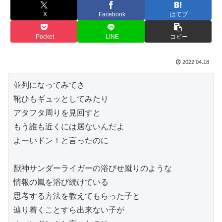
X
Facebook
はてブ
Pocket
LINE
コピー
2022.04.18
並列になってみてさ

靴ひもギュッとしてみたり

アタフタ周りを見回すと

もう誰も近くには居ないんだよ

よーいドン！と言ったのに

獣神サンダーライガーの浴びせ蹴りのような

情報の嵐を浴び続けている

思考する方法を教えてもらった子と

辿り着くことすら出来ない子が
